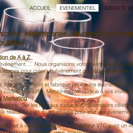
ACCUEIL
EVENEMENTIEL
IDENTITE V
soirée, récompense...et coordination d
publics
tion de A à Z
.
l'événement.... Nous organisons votre événement sur la 
s étapes pour créer un événement qui vous ressemble
 imagine, conçoit et fabrique pour votre événement pro
 couper le souffle. Mettez-en plein la vue à vos invités !
ty Marketing
luenceurs, Sur les réseaux sociaux d’influenceurs célèbre
télé réalité en solo ou en groupe pour tout vos événemen
ent met à votre disposition un chauffeur VTC avec un vé
nnes (forfait aéroport, gare, mariage, etc.)