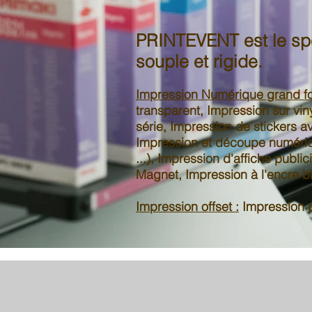
PRINTEVENT est le spéc
souple et rigide.
Impression Numérique grand fo
transparent, Impression sur
vin
série, Impression de
stickers
av
Impression et découpe numér
...), Impression
d'affiche publici
Magnet
, Impression à l'encre 
Impression offset :
Impression pe