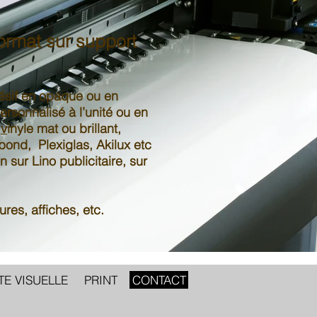
format sur support
ésif
en opaque ou en
ersonnalisé à l’unité ou en
r
v
inyle mat ou brillant,
bond
,
Plexiglas
,
Akilux
etc
on sur
Lino publicitaire
, sur
ures, affiches, etc.
TE VISUELLE
PRINT
CONTACT