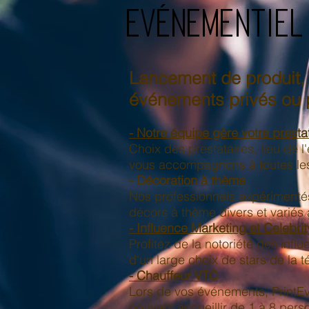
Evénementiel
Lancement de produit, 
événements privés ou 
- Notre équipe gère votre presta
Choix des prestataires, lieu de 
vous accompagnons à toutes le
- Décoration à thème
Nos professionnels expérimentés
décors à thème divers et variés à
- Influence Marketing et Celebri
Profitez de la notoriété des inf
d'un large choix de stars de la 
- Chauffeur VTC
Lors de vos événements, PrintEv
pouvant accueillir de 1 à 8 perso