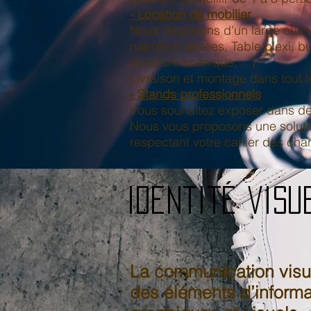
- Location de mobilier
Nous disposons d'un large choix
napoleon dorées, Table plexi, bu
structure scénique, ...).
Livraison et montage dans tout l
- Stands professionnels
Vous souhaitez exposer dans des
Nous vous proposons une solutio
respectant votre cahier des cha
Identité visu
La communication visue
des éléments d’informa