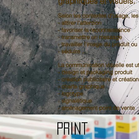
graphiques et visuels.​
Selon les contextes d’usage, les
- attirer l’attention
- favoriser la reconnaissance
- transmettre un message
- travailler l’image du produit o
- séduire ...
La communication visuelle est u
- design et packaging produit
- création publicitaire et créatio
- charte graphique
- logotype
- signalétique
- aménagement point de vente
Print