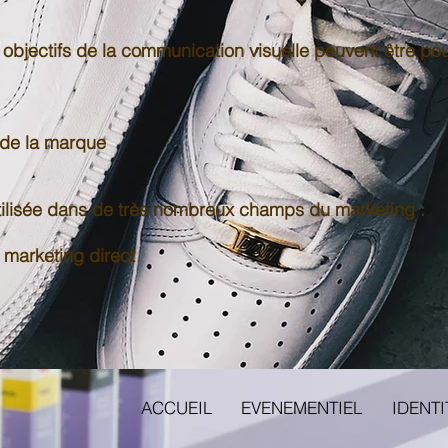
 objectifs de la communication visuelle peuvent être pou
u de la marque
tilisée dans de très nombreux champs du marketing :
n marketing direct
ACCUEIL
EVENEMENTIEL
IDENTI