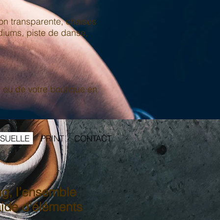
on transparente, chaises
odiums, piste de danse,
 ou de votre boutique en
ISUELLE
PRINT
CONTACT
ng, l’ensemble
aide d’éléments