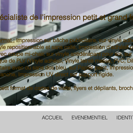
ialiste de l'impression petit et grand 
rmat :
Impression sur
bâche publicitaire
, sur
vinyle adh
yle repositionnable
et sans colle, Impression d'adhésif p
ec coupe mi-chair, sur
vinyle antidérapant pour sol
, su
ique de
PLV
(
Vinyle adhésif
,
Vinyle teinté masse
,
PVC
,
Di
taire
avec ou sans dos bleu, sur
Papier peint
, Impressi
blanche, Impression UV direct sur
support rigide
.
tit format de cartes de visite, flyers et dépliants, broch
ACCUEIL
EVENEMENTIEL
IDENTI