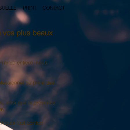
ISUELLE
PRINT
CONTACT
e vos plus beaux
France entière, nous
.
fessionnel ou privé des
s, ainsi que la présence
ts.
hicule tout confort