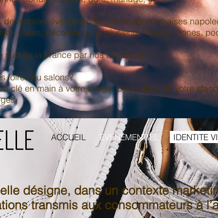
 de mobilier événementiel à la location (chaises napole
ffet, vases, décoration sur plusieurs thèmes, trones, p
e sud de la France par nos techniciens.
 foires ou salons?
n clé en main à votre image. Décoration de votre stand
rges.
elle
ACCUEIL
EVENEMENTIEL
IDENTITE V
lle désigne, dans un contexte marketi
tions transmis aux consommateurs à l’