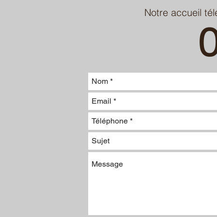
Notre accueil té
0