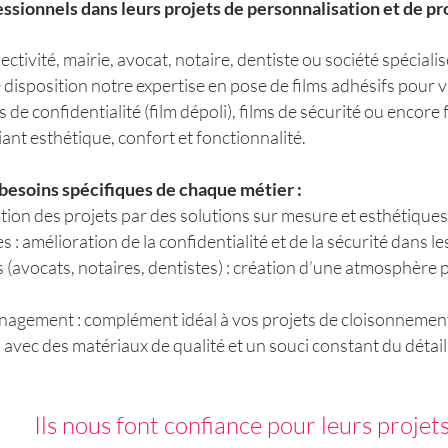
sionnels dans leurs projets de personnalisation et de pro
ectivité, mairie, avocat, notaire, dentiste ou société spécia
disposition notre expertise en pose de films adhésifs pour v
s de confidentialité (film dépoli), films de sécurité ou encore
ant esthétique, confort et fonctionnalité.
besoins spécifiques de chaque métier :
sation des projets par des solutions sur mesure et esthétiques
es : amélioration de la confidentialité et de la sécurité dans l
s (avocats, notaires, dentistes) : création d’une atmosphère p
énagement : complément idéal à vos projets de cloisonnement 
vec des matériaux de qualité et un souci constant du détail
Ils nous font confiance pour leurs projet