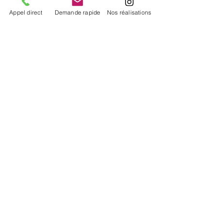
Type de véhicule
*
Appel direct
Demande rapide
Nos réalisations
Voiture citadine
Utilitaire / Fourgon
Camion / Poids lourd
Autre
Marque / Modèle
*
Année du véhicule :
*
Couleur actuelle
*
Présence d’un ancien flocage
*
Oui (à retirer)
Non