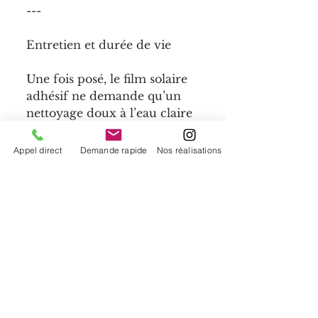
---
Entretien et durée de vie
Une fois posé, le film solaire 
adhésif ne demande qu’un 
nettoyage doux à l’eau claire 
ou avec un chiffon 
microfibre. Sa durée de vie 
Appel direct
Demande rapide
Nos réalisations
varie entre 5 et 10 ans selon 
l’exposition et la qualité du 
produit choisi.
---
Un petit geste, un grand 
impact environnemental