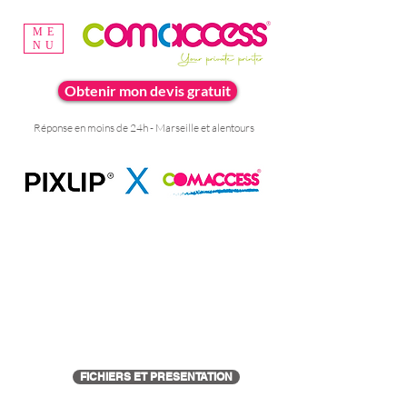
ME
NU
Obtenir mon devis gratuit
Réponse en moins de 24h - Marseille et alentours
FICHIERS ET PRESENTATION