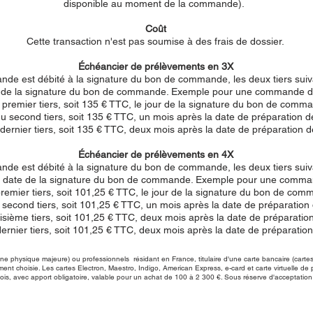
disponible au moment de la commande).
Coût
Cette transaction n'est pas soumise à des frais de dossier.
Échéancier de prélèvements en 3X
de est débité à la signature du bon de commande, les deux tiers suiv
e de la signature du bon de commande. Exemple pour une commande de
remier tiers, soit 135 € TTC, le jour de la signature du bon de comman
second tiers, soit 135 € TTC, un mois après la date de préparation de
ernier tiers, soit 135 € TTC, deux mois après la date de préparation de
Échéancier de prélèvements en 4X
de est débité à la signature du bon de commande, les deux tiers suiv
 la date de la signature du bon de commande. Exemple pour une comma
emier tiers, soit 101,25 € TTC, le jour de la signature du bon de comm
econd tiers, soit 101,25 € TTC, un mois après la date de préparation 
sième tiers, soit 101,25 € TTC, deux mois après la date de préparation 
rnier tiers, soit 101,25 € TTC, deux mois après la date de préparatio
nne physique majeure) ou professionnels résidant en France, titulaire d'une carte bancaire (cartes
ent choisie. Les cartes Electron, Maestro, Indigo, American Express, e-card et carte virtuelle d
is, avec apport obligatoire, valable pour un achat de 100 à 2 300 €. Sous réserve d'acceptation 