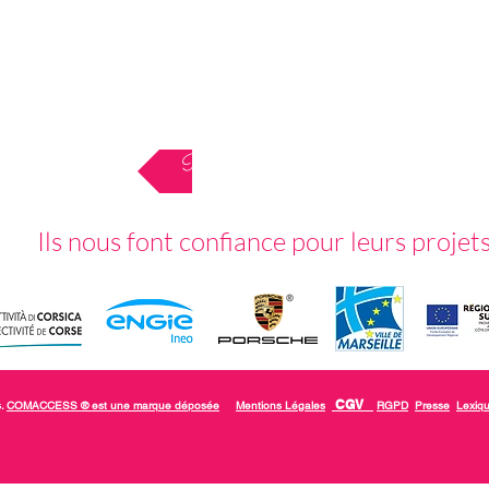
Retour au menu
Ils nous font confiance pour leurs projet
CGV
s.
COMACCESS ® est une marque déposée
Mentions Légales
RGPD
Presse
Lexiq