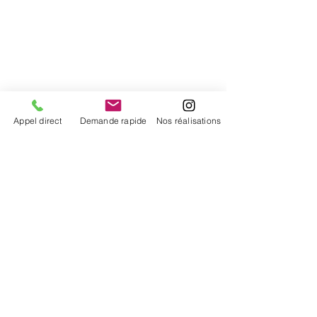
enseigne publicitaire marseille, de
signalétique marseille et panneaux
publicitaire marseille, Nous réalisons
l'impression numérique sur vinyle adhésif.
Nous imprimons sur vinyle adhésif avec
plastification mat ou brillante ou sur vinyle
adhésif micro-perforé. Impression
numérique direct sur panneau publicitaire.
Retour à l'accueil
Appel direct
Demande rapide
Nos réalisations
Ils nous font confiance pour leurs projets