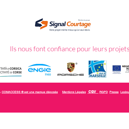
Ils nous font confiance pour leurs projet
CGV
s.
COMACCESS ® est une marque déposée
Mentions Légales
RGPD
Presse
Lexiq