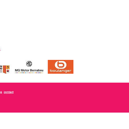
s
ue
contact